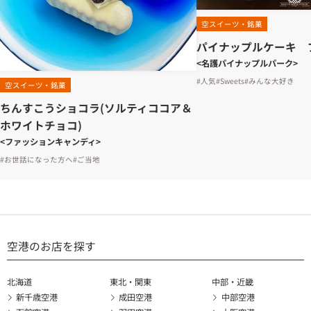
空スイーツ・銘菓
パイナップルケーキ 
<名護パイナップルパーク>
#人気
#Sweets
#みんな大好き
空スイーツ・銘菓
ちんすこうショコラ(ソルティココア＆
ホワイトチョコ)
<ファッションキャンディ>
#お世話になった方へ
#ご当地
空港のお店を探す
北海道
東北・関東
中部・近畿
新千歳空港
成田空港
中部空港