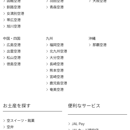
函館空港
羽田空港
大阪空港
釧路空港
青森空港
女満別空港
帯広空港
旭川空港
中国・四国
九州
沖縄
広島空港
福岡空港
那覇空港
出雲空港
北九州空港
松山空港
大分空港
徳島空港
長崎空港
熊本空港
宮崎空港
鹿児島空港
奄美空港
お土産を探す
便利なサービス
空スイーツ・銘菓
JAL Pay
空弁