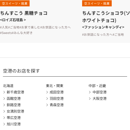
空スイーツ・銘菓
空スイーツ・銘菓
ちんすこう 黒糖チョコ
ちんすこうショコラ(
ホワイトチョコ)
<ロイズ石垣島 >
<ファッションキャンディ>
#人気
#ご当地
#お家で楽しむ
#お世話になった方へ
#Sweets
#みんな大好き
#お世話になった方へ
#ご当地
空港のお店を探す
北海道
東北・関東
中部・近畿
新千歳空港
成田空港
中部空港
函館空港
羽田空港
大阪空港
釧路空港
青森空港
女満別空港
帯広空港
旭川空港