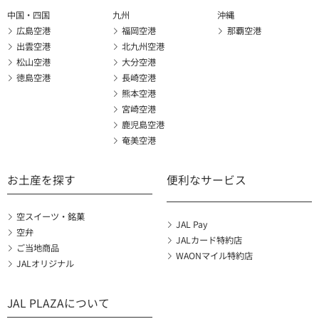
中国・四国
九州
沖縄
広島空港
福岡空港
那覇空港
出雲空港
北九州空港
松山空港
大分空港
徳島空港
長崎空港
熊本空港
宮崎空港
鹿児島空港
奄美空港
お土産を探す
便利なサービス
空スイーツ・銘菓
JAL Pay
空弁
JALカード特約店
ご当地商品
WAONマイル特約店
JALオリジナル
JAL PLAZAについて