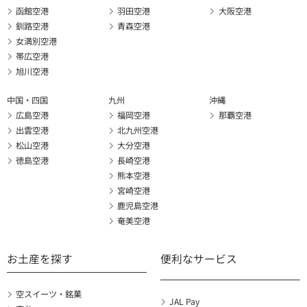
函館空港
羽田空港
大阪空港
釧路空港
青森空港
女満別空港
帯広空港
旭川空港
中国・四国
九州
沖縄
広島空港
福岡空港
那覇空港
出雲空港
北九州空港
松山空港
大分空港
徳島空港
長崎空港
熊本空港
宮崎空港
鹿児島空港
奄美空港
お土産を探す
便利なサービス
空スイーツ・銘菓
JAL Pay