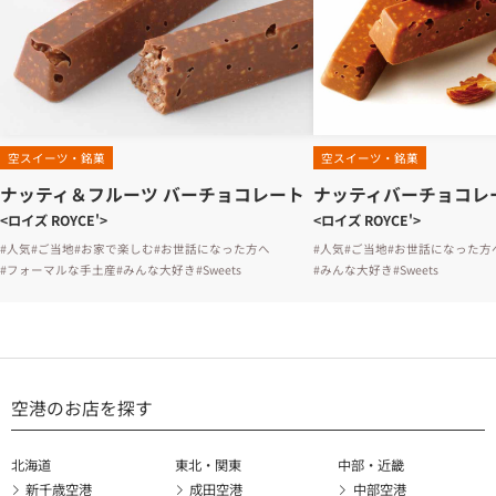
空スイーツ・銘菓
空スイーツ・銘菓
ナッティ＆フルーツ バーチョコレート
ナッティバーチョコレ
<ロイズ ROYCE'>
<ロイズ ROYCE'>
#人気
#ご当地
#お家で楽しむ
#お世話になった方へ
#人気
#ご当地
#お世話になった方
#フォーマルな手土産
#みんな大好き
#Sweets
#みんな大好き
#Sweets
空港のお店を探す
北海道
東北・関東
中部・近畿
新千歳空港
成田空港
中部空港