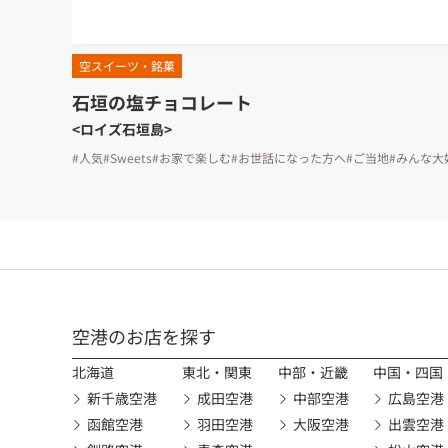
空スイーツ・銘菓
石垣の塩チョコレート
<ロイズ石垣島>
#人気
#Sweets
#お家で楽しむ
#お世話になった方へ
#ご当地
#みんな大
空港のお店を探す
北海道
東北・関東
中部・近畿
中国・四国
新千歳空港
成田空港
中部空港
広島空港
函館空港
羽田空港
大阪空港
出雲空港