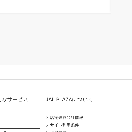
空スイーツ
黒糖チョ
<ロイズ石
#人気
#ご当
利なサービス
JAL PLAZAについて
店舗運営会社情報
サイト利用条件