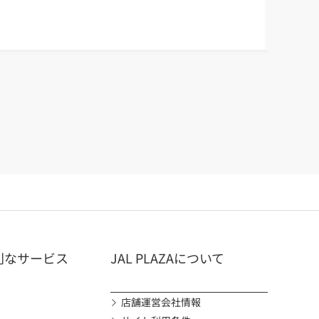
ご当地商品
奄美ガー
<AMAMI G
#ご当地
#大
利なサービス
JAL PLAZAについて
店舗運営会社情報