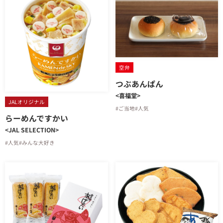
空弁
つぶあんぱん
<喜福堂>
JALオリジナル
#ご当地
#人気
らーめんですかい
<JAL SELECTION>
#人気
#みんな大好き