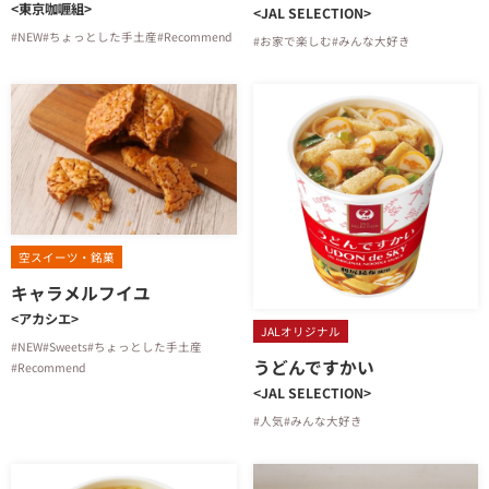
<東京咖喱組>
<JAL SELECTION>
#NEW
#ちょっとした手土産
#Recommend
#お家で楽しむ
#みんな大好き
空スイーツ・銘菓
キャラメルフイユ
<アカシエ>
JALオリジナル
#NEW
#Sweets
#ちょっとした手土産
うどんですかい
#Recommend
<JAL SELECTION>
#人気
#みんな大好き