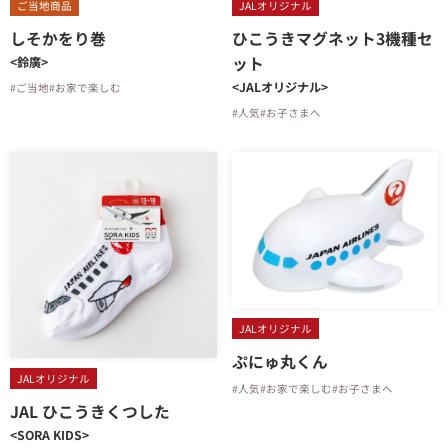
ご当地商品
JALオリジナル
しそかをり巻
ひこうきマグネット3機種セ
ット
<鈴廣>
<JALオリジナル>
#ご当地
#お家で楽しむ
#人気
#お子さまへ
JALオリジナル
ぷにゅ丸くん
JALオリジナル
#人気
#お家で楽しむ
#お子さまへ
JAL ひこうきくつした
<SORA KIDS>