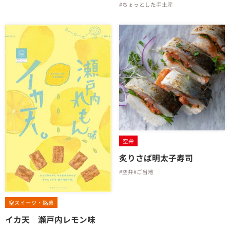
#ちょっとした手土産
空弁
炙りさば明太子寿司
#空弁
#ご当地
空スイーツ・銘菓
イカ天 瀬戸内レモン味