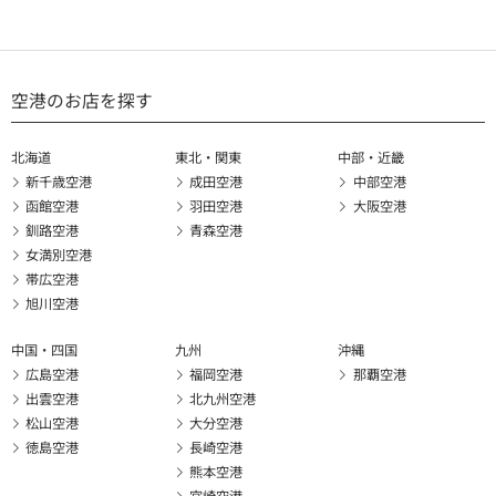
空港のお店を探す
北海道
東北・関東
中部・近畿
新千歳空港
成田空港
中部空港
函館空港
羽田空港
大阪空港
釧路空港
青森空港
女満別空港
帯広空港
旭川空港
中国・四国
九州
沖縄
広島空港
福岡空港
那覇空港
出雲空港
北九州空港
松山空港
大分空港
徳島空港
長崎空港
熊本空港