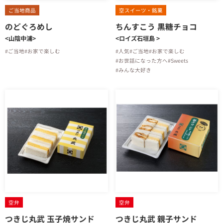
ご当地商品
空スイーツ・銘菓
のどぐろめし
ちんすこう 黒糖チョコ
<山陰中浦>
<ロイズ石垣島 >
#ご当地
#お家で楽しむ
#人気
#ご当地
#お家で楽しむ
#お世話になった方へ
#Sweets
#みんな大好き
空弁
空弁
つきじ丸武 玉子焼サンド
つきじ丸武 親子サンド