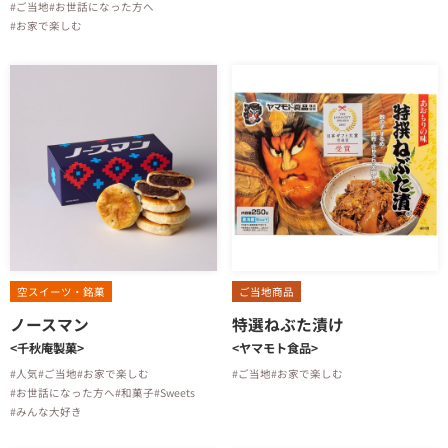
#ご当地
#お世話になった方へ
#お家で楽しむ
空スイーツ・銘菓
ご当地商品
ノースマン
特選ねぶた漬け
<千秋庵製菓>
<ヤマモト食品>
#人気
#ご当地
#お家で楽しむ
#ご当地
#お家で楽しむ
#お世話になった方へ
#和菓子
#Sweets
#みんな大好き