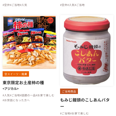
#空弁
#ご当地
#人気
#空弁
#人気
#ご当地
空スイーツ・銘菓
東京限定お土産柿の種
<アジカル>
ご当地商品
#人気
#ご当地
#話題の一品
#お家で楽しむ
もみじ饅頭のこしあんバタ
#お世話になった方へ
ー
#ご当地
#お家で楽しむ