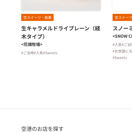
空スイーツ・銘菓
空スイー
生キャラメルドライプレーン（経
スノー
木タイプ）
<SNOW C
<花畑牧場>
#人気
#ご当
#お世話に
#ご当地
#人気
#Sweets
#Sweets
空港のお店を探す