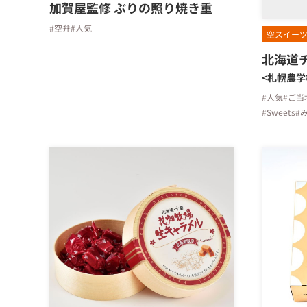
加賀屋監修 ぶりの照り焼き重
#空弁
#人気
空スイー
北海道
<札幌農学
#人気
#ご当
#Sweets
#