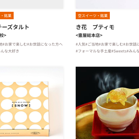
ツ・銘菓
空スイーツ・銘菓
チーズタルト
き花 プティモ
校>
<壼屋総本店>
地
#お家で楽しむ
#お世話になった方へ
#人気
#ご当地
#お家で楽しむ
#お世話
みんな大好き
#フォーマルな手土産
#Sweets
#みん