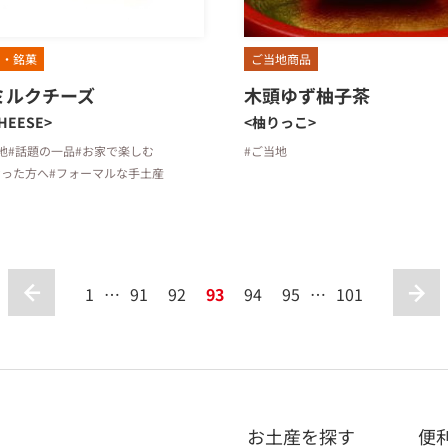
ツ・銘菓
ご当地商品
ミルクチーズ
木頭ゆず柚子茶
HEESE>
<柚りっこ>
地
#話題の一品
#お家で楽しむ
#ご当地
なった方へ
#フォーマルな手土産
1
…
91
92
93
94
95
…
101
お土産を探す
便