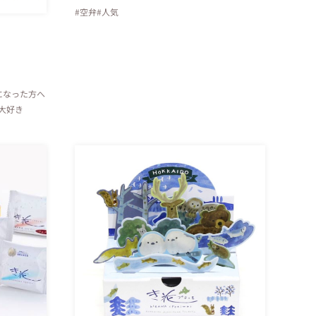
#空弁
#人気
になった方へ
大好き