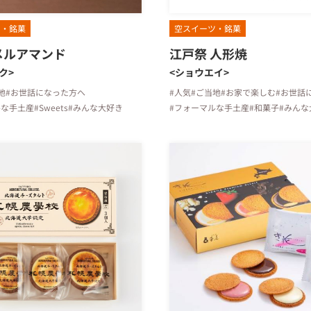
ツ・銘菓
空スイーツ・銘菓
メルアマンド
江戸祭 人形焼
ク>
<ショウエイ>
地
#お世話になった方へ
#人気
#ご当地
#お家で楽しむ
#お世話
ルな手土産
#Sweets
#みんな大好き
#フォーマルな手土産
#和菓子
#みんな