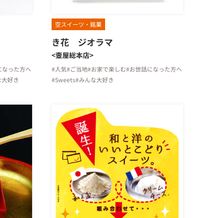
空スイーツ・銘菓
き花 ジオラマ
<壼屋総本店>
になった方へ
#人気
#ご当地
#お家で楽しむ
#お世話になった方へ
な大好き
#Sweets
#みんな大好き