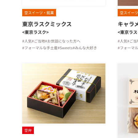
空スイーツ・銘菓
空スイー
東京ラスクミックス
キャラ
<東京ラスク>
<東京ラス
#人気
#ご当地
#お世話になった方へ
#人気
#ご当
#フォーマルな手土産
#Sweets
#みんな大好き
#フォーマ
空弁